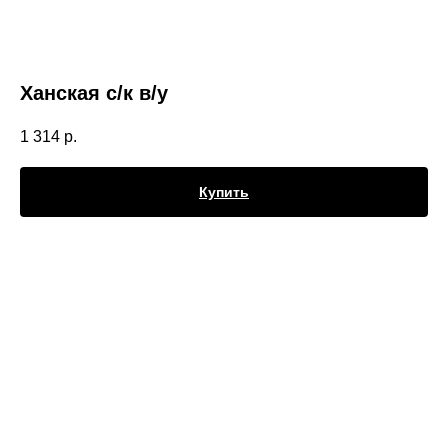
Ханская с/к в/у
1 314
р.
Купить