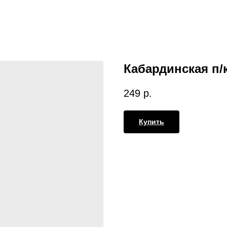
Кабардинская п/к
249
р.
Купить